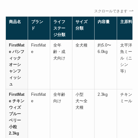
スクロールできます
商品名
ブラン
ライフ
サイズ
内容量
主原料
ド
ステー
分類
ジ分類
FirstMat
FirstMat
全年
全犬種
約5.0〜
太平洋
e パシフ
e
齢・成
6.0kg
魚ミー
ィック
犬向け
ル（ニ
オーシ
シン
ャンフ
等）
ィッシ
ュ
FirstMat
FirstMat
全年齢
小型
2.3kg
チキン
e チキン
e
向け
犬〜全
ミール
ウィズ
犬種
ブルー
ベリー
小粒
2.3kg