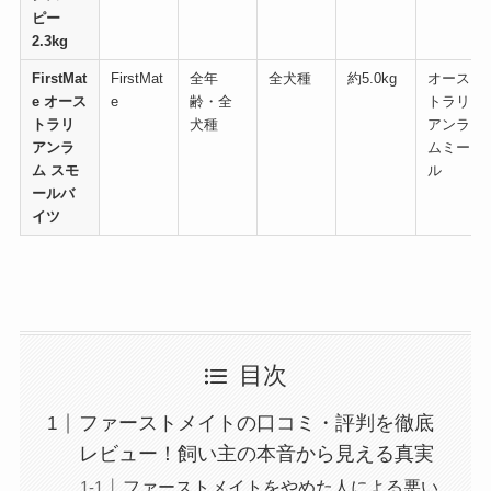
ピー
2.3kg
FirstMat
FirstMat
全年
全犬種
約5.0kg
オース
e オース
e
齢・全
トラリ
トラリ
犬種
アンラ
アンラ
ムミー
ム スモ
ル
ールバ
イツ
目次
ファーストメイトの口コミ・評判を徹底
レビュー！飼い主の本音から見える真実
ファーストメイトをやめた人による悪い