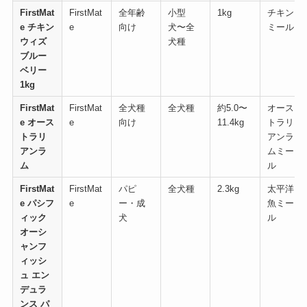
FirstMat
FirstMat
全年齢
小型
1kg
チキン
e チキン
e
向け
犬〜全
ミール
ウィズ
犬種
ブルー
ベリー
1kg
FirstMat
FirstMat
全犬種
全犬種
約5.0〜
オース
e オース
e
向け
11.4kg
トラリ
トラリ
アンラ
アンラ
ムミー
ム
ル
FirstMat
FirstMat
パピ
全犬種
2.3kg
太平洋
e パシフ
e
ー・成
魚ミー
ィック
犬
ル
オーシ
ャンフ
ィッシ
ュ エン
デュラ
ンス パ