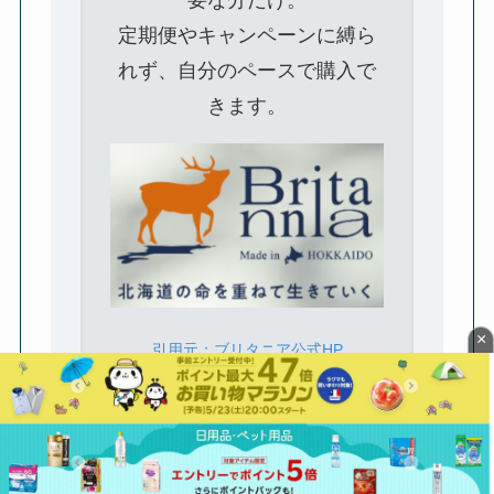
要な分だけ。
定期便やキャンペーンに縛ら
れず、自分のペースで購入で
きます。
×
引用元：ブリタニア公式HP
🐾
ヒュー
🐾
買い切り
🐾
無添加レシ
マングレー
OK
ピ
ド