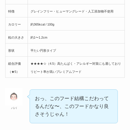
特徴
グレインフリー・ヒューマングレード・人工添加物不使用
カロリー
約365kcal / 100g
粒の大きさ
約1〜1.2cm
形状
平たい円形タイプ
総合評価
★★★★☆（4.5）高たんぱく・アレルギー対策にも適しており
（★5）
リピート率が高いプレミアムフード
おっ、このフード結構こだわって
るんだな〜、このフードかなり良
パパ
さそうじゃん！