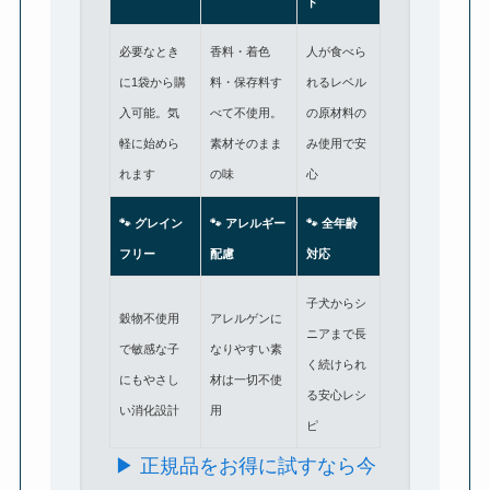
ド
必要なとき
香料・着色
人が食べら
に1袋から購
料・保存料す
れるレベル
入可能。気
べて不使用。
の原材料の
軽に始めら
素材そのまま
み使用で安
れます
の味
心
🐾
グレイン
🐾
アレルギー
🐾
全年齢
フリー
配慮
対応
子犬からシ
穀物不使用
アレルゲンに
ニアまで長
で敏感な子
なりやすい素
く続けられ
にもやさし
材は一切不使
る安心レシ
い消化設計
用
ピ
▶ 正規品をお得に試すなら今