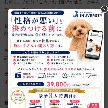
しかし、その分「こうすれば要求が通る」と学ん
×
でしまうことも。
甘やかしすぎず、適切なしつけを心がけると良い
関係を築けます！
もし今、わがままに手を焼いていても、性格だと
諦める必要はありません。
犬に伝わる正しい方法を知れば、必ず解決できま
すよ！
遊び好きでしつこく絡んでしまう