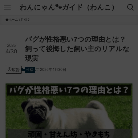
わんにゃん🐾ガイド（わんこ）
ホーム
性格
パグが性格悪い7つの理由とは？
2026
飼って後悔した飼い主のリアルな
4/30
現実
広告
2026年4月30日
性格