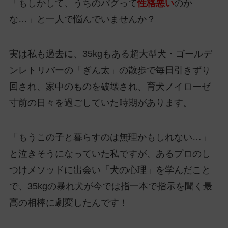
「もしかして、うちのパグって
性格悪い
のか
な…」と一人で悩んでいませんか？
実は私も過去に、35kgもある超大型犬・ゴールデ
ンレトリバーの「ぎん太」の散歩で毎日引きずり
回され、家中のものを破壊され、育犬ノイローゼ
寸前の日々を過ごしていた時期があります。
「もうこの子と暮らすのは無理かもしれない…」
と泣きそうになっていた私ですが、あるプロのし
つけメソッドに出会い「犬の心理」を学んだこと
で、35kgの暴れ犬が今では指一本で指示を聞く最
高の相棒に劇変したんです！